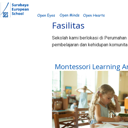
Skip
to
content
Fasilitas
Sekolah kami berlokasi di Perumahan P
pembelajaran dan kehidupan komunitas
Montessori Learning A