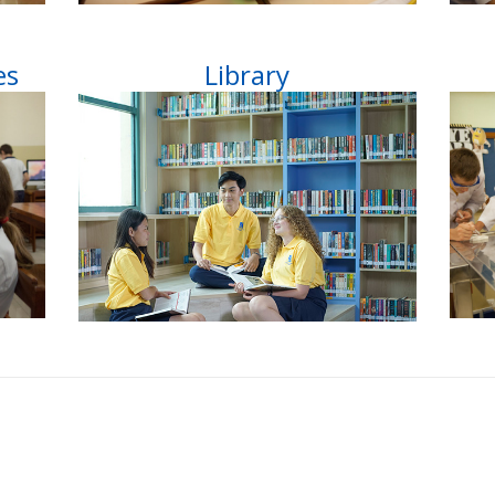
es
Library