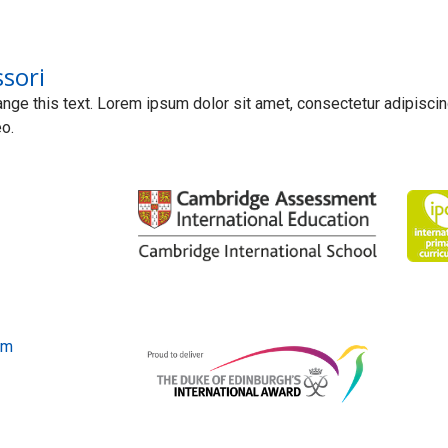
sori
ange this text. Lorem ipsum dolor sit amet, consectetur adipiscing e
eo.
om