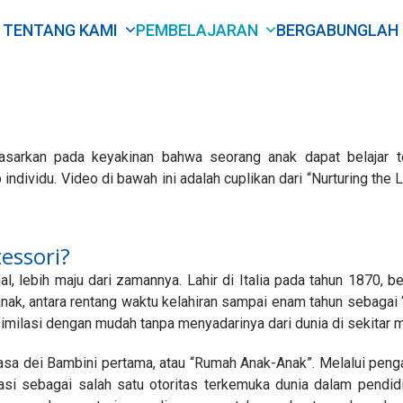
TENTANG KAMI
PEMBELAJARAN
BERGABUNGLAH
dasarkan pada keyakinan bahwa seorang anak dapat belajar t
dividu. Video di bawah ini adalah cuplikan dari “Nurturing the 
essori?
l, lebih maju dari zamannya. Lahir di Italia pada tahun 1870, b
 anak, antara rentang waktu kelahiran sampai enam tahun sebagai
asimilasi dengan mudah tanpa menyadarinya dari dunia di sekitar 
asa dei Bambini pertama, atau “Rumah Anak-Anak”. Melalui penga
asi sebagai salah satu otoritas terkemuka dunia dalam pend