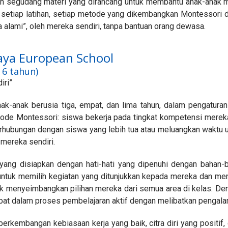
n segudang materi yang dirancang untuk membantu anak-anak m
, setiap latihan, setiap metode yang dikembangkan Montessori 
 alami”, oleh mereka sendiri, tanpa bantuan orang dewasa.
aya European School
 6 tahun)
iri”
anak-anak berusia tiga, empat, dan lima tahun, dalam pengatur
etode Montessori: siswa bekerja pada tingkat kompetensi merek
erhubungan dengan siswa yang lebih tua atau meluangkan waktu 
mereka sendiri.
yang disiapkan dengan hati-hati yang dipenuhi dengan bahan
untuk memilih kegiatan yang ditunjukkan kepada mereka dan me
uk menyeimbangkan pilihan mereka dari semua area di kelas. D
bat dalam proses pembelajaran aktif dengan melibatkan pengala
erkembangan kebiasaan kerja yang baik, citra diri yang positif